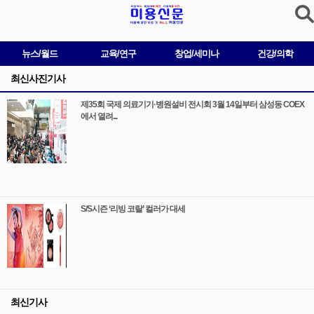
뉴스/월드
교육/연구
창업/세미나
건강/의학
최신사진기사
제35회 국제 의료기기·병원설비 전시회 3월 14일부터 삼성동 COEX
에서 열려...
S/S시즌 ‘리빙 코랄’ 컬러가 대세
최신기사